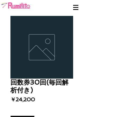
回数券30回(毎回解
析付き)
価
￥24,200
格
数量
*